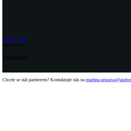
Zpět na výběr
Načíst více
...
Partneři
Chcete se stát partnerem? Kontaktujte nás na
martina.grusova@andro