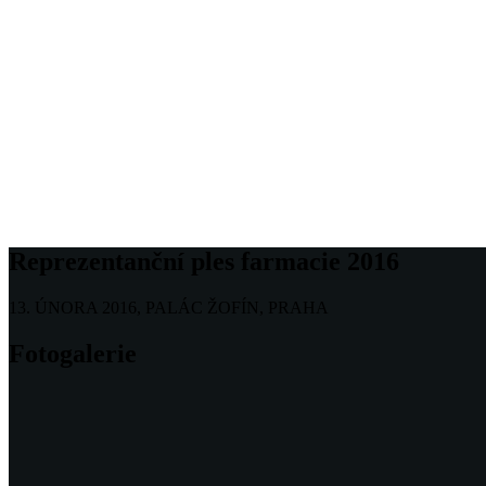
Reprezentanční ples farmacie 2016
13. ÚNORA 2016, PALÁC ŽOFÍN, PRAHA
Fotogalerie